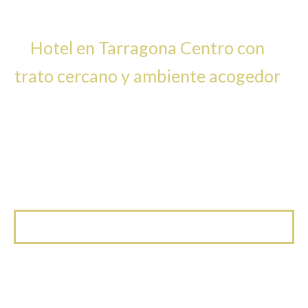
PIGAL
Hotel en Tarragona Centro con
trato cercano y ambiente acogedor
Un hotel tranquilo en el corazón de Tarragona,
perfecto para descansar, descubrir la ciudad y
sentirte como en casa desde el primer momento.
A tan solo 5 min de la estación de trenes y a 9
minutos del Balcón del Mediterráneo y el Foro
Romano.
RESERVAR AHORA