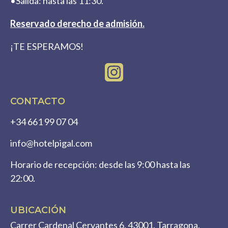
•Salida: hasta las 11:30.
Reservado derecho de admisión.
¡TE ESPERAMOS!
I
n
s
CONTACTO
t
+34 661 99 07 04
a
info@hotelpigal.com
g
r
Horario de recepción: desde las 9:00 hasta las
a
22:00.
m
UBICACIÓN
Carrer Cardenal Cervantes 6. 43001. Tarragona.