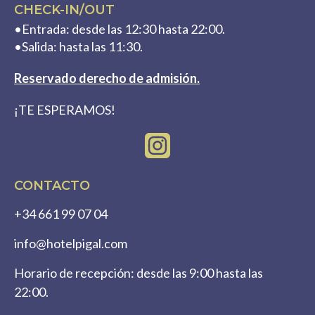
CHECK-IN/OUT
•Entrada: desde las 12:30 hasta 22:00.
•Salida: hasta las 11:30.
Reservado derecho de admisión.
¡TE ESPERAMOS!
I
n
s
CONTACTO
t
+34 661 99 07 04
a
info@hotelpigal.com
g
r
Horario de recepción: desde las 9:00 hasta las
a
22:00.
m